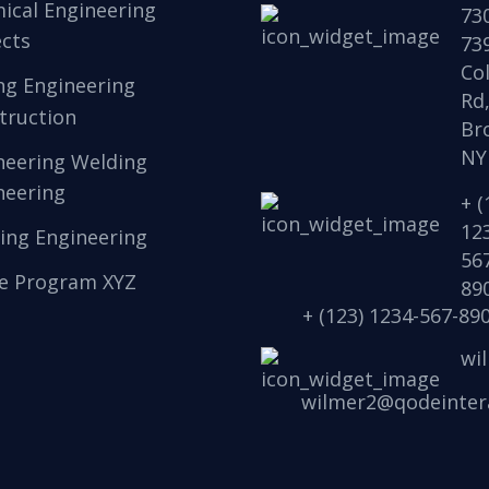
ical Engineering
73
ects
73
Col
ng Engineering
Rd
truction
Br
NY
neering Welding
neering
+ (
12
ing Engineering
56
e Program XYZ
89
+ (123) 1234-567-89
wi
wilmer2@qodeinter