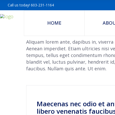
Call us today! 603-231-1164
HOME
ABOU
Aliquam lorem ante, dapibus in, viverra q
Aenean imperdiet. Etiam ultricies nisi v
tempus, tellus eget condimentum rhonc
blandit vel, luctus pulvinar, hendrerit 
faucibus. Nullam quis ante. Ut enim.
Maecenas nec odio et an
libero venenatis faucibu