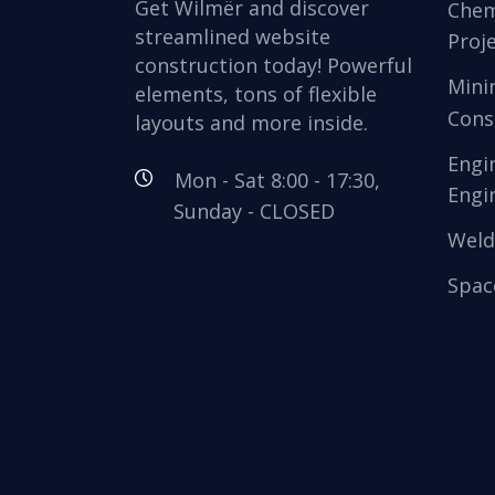
Get Wilmër and discover
Chem
streamlined website
Proj
construction today! Powerful
Mini
elements, tons of flexible
Cons
layouts and more inside.
Engi
Mon - Sat 8:00 - 17:30,
Engi
Sunday - CLOSED
Weld
Spac