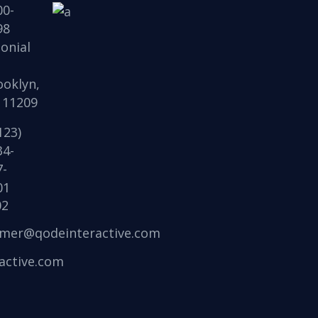
00-
98
onial
,
ooklyn,
 11209
123)
34-
7-
01
02
lmer@qodeinteractive.com
active.com